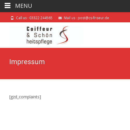
MENU
Call us : 03322 244565
Mail us : post@cs-friseur.de
Impressum
[gzd_complaints]