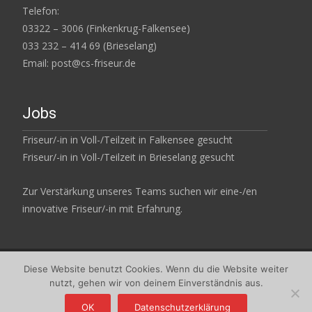
Telefon:
03322 – 3006 (Finkenkrug-Falkensee)
033 232 – 414 69 (Brieselang)
Email: post@cs-friseur.de
Jobs
Friseur/-in in Voll-/Teilzeit in Falkensee gesucht
Friseur/-in in Voll-/Teilzeit in Brieselang gesucht
Zur Verstärkung unseres Teams suchen wir eine-/en
innovative Friseur/-in mit Erfahrung.
Diese Website benutzt Cookies. Wenn du die Website weiter
Copyright © Coiffeur & Schönheitspflege - Ihr Friseur und Kosmetik
nutzt, gehen wir von deinem Einverständnis aus.
in Falkensee
Powered by WordPress
, Theme
i-max
by TemplatesNext.
OK
Datenschutzerklärung