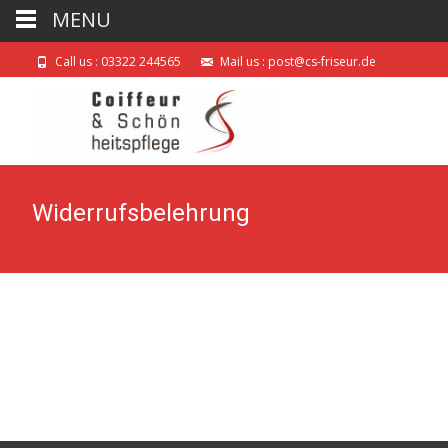
MENU
Call us : 03322 244565
Mail us : post@cs-friseur.de
Widerrufsbelehrung