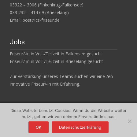
03322 – 3006 (Finkenkrug-Falkensee)
033 232 – 414 69 (Brieselang)
Email: post@cs-friseur.de
Jobs
Friseur/-in in Voll-/Teilzeit in Falkensee gesucht
Friseur/-in in Voll-/Teilzeit in Brieselang gesucht
Zur Verstärkung unseres Teams suchen wir eine-/en
innovative Friseur/-in mit Erfahrung.
Diese Website benutzt Cookies. Wenn du die Website weiter
Copyright © Coiffeur & Schönheitspflege - Ihr Friseur und Kosmetik
nutzt, gehen wir von deinem Einverständnis aus.
in Falkensee
Powered by WordPress
, Theme
i-max
by TemplatesNext.
OK
Datenschutzerklärung